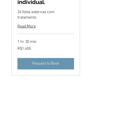
individual.
24 fotos externas com
tratamento
Read More
1 hr 30 min
1,450
R$1,450
Brazilian
reals
Request to Book