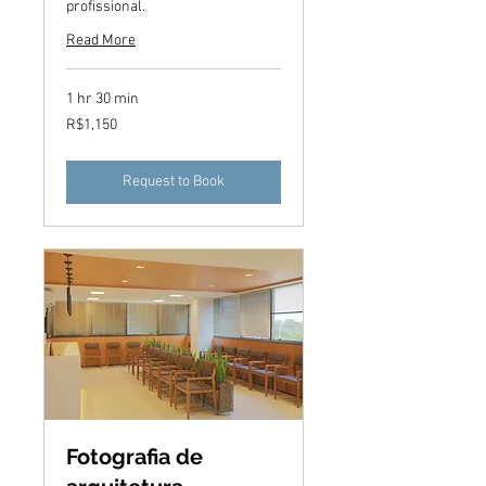
profissional.
Read More
1 hr 30 min
1,150
R$1,150
Brazilian
reals
Request to Book
Fotografia de