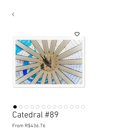
Catedral #89
Sale
From
R$436.76
Price